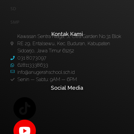
SD
SMP
Kontak Kami
Kawasan Sentra Niaga, Jl. Citra Garden No.31 Blok
RE 29, Entalsewu, Kec. Buduran, Kabupaten
Sidoarjo, Jawa Timur 61252
031 8073097
628113338633
info@anugerahschool.sch.id
Senin — Sabtu: 9AM — 6PM
Social Media