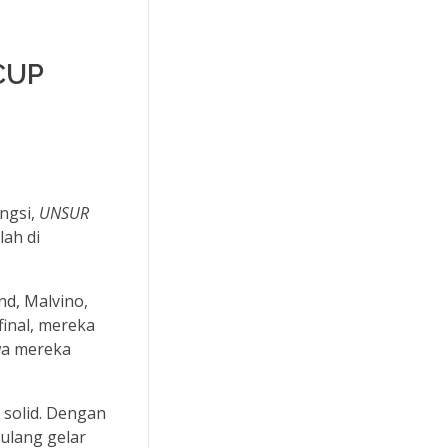
CUP
ngsi,
UNSUR
lah di
nd, Malvino,
final, mereka
wa mereka
 solid. Dengan
ulang gelar