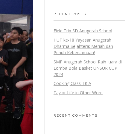
RECENT POSTS
Field Trip SD Anugerah School
HUT ke-18 Yayasan Anugerah
Dharma Sejahtera: Meriah dan
Penuh Kebersamaan!
SMP Anugerah School Raih Juara di
Lomba Bola Basket UNSUR CUP
2024
Cooking Class TK A
Taylor Life in Other Word
RECENT COMMENTS