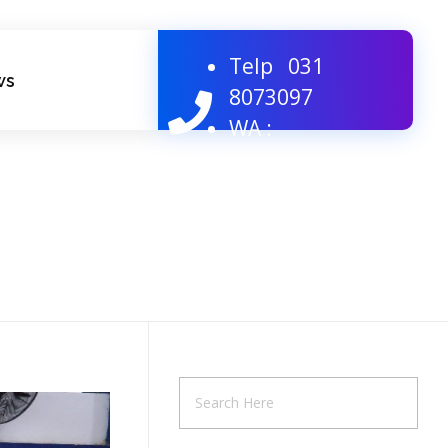
Telp
031
ws
8073097
WA :
628113338633