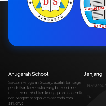
Anugerah School
Jenjang
Sekolah Anugerah Sidoarjo adalah lembaga
PLAYGROU
pendidikan terkemuka yang berkomitmen
untuk menumbuhkan keunggulan akademik
TK
dan pengembangan karakter pada para
siswanya.