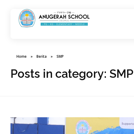
Anugerahschool.sch.id
International School in Sidoarjo
Home
»
Berita
»
SMP
Posts in category: SMP