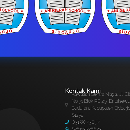
Kontak Kami
Kawasan Sentra Niaga, Jl. Ci
No.31 Blok RE 29, Entalsewu
P
Buduran, Kabupaten Sidoarj
61252
031 8073097
628113338633