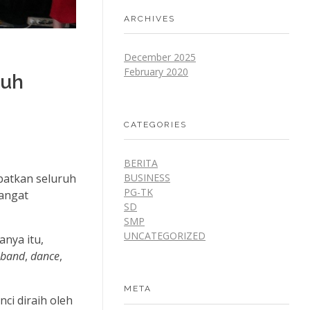
ARCHIVES
December 2025
February 2020
nuh
CATEGORIES
BERITA
BUSINESS
batkan seluruh
PG-TK
mangat
SD
SMP
UNCATEGORIZED
nya itu,
band
,
dance
,
META
ci diraih oleh