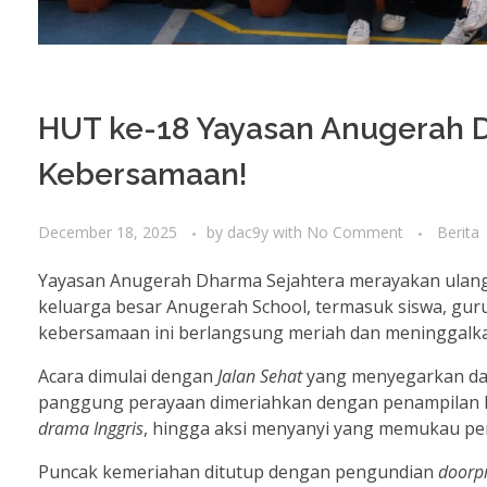
HUT ke-18 Yayasan Anugerah D
Kebersamaan!
December 18, 2025
by
dac9y
with
No Comment
Berita
Yayasan Anugerah Dharma Sejahtera merayakan ulang 
keluarga besar Anugerah School, termasuk siswa, gur
kebersamaan ini berlangsung meriah dan meninggalk
Acara dimulai dengan
Jalan Sehat
yang menyegarkan d
panggung perayaan dimeriahkan dengan penampilan lua
drama Inggris
, hingga aksi menyanyi yang memukau pe
Puncak kemeriahan ditutup dengan pengundian
doorpr