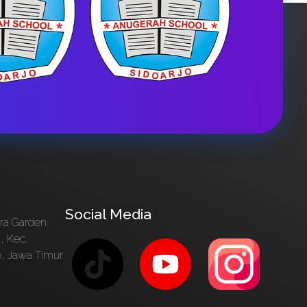
Social Media
tra Garden
, Kec.
o, Jawa Timur